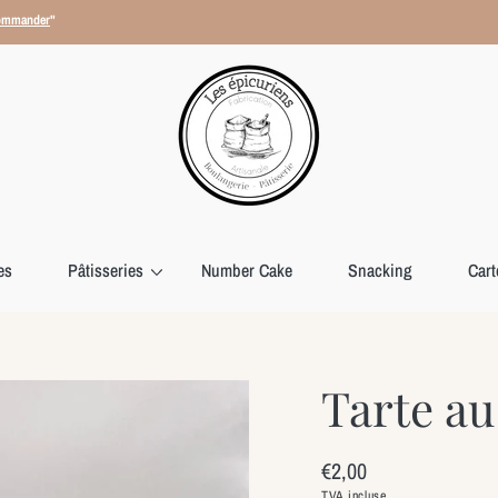
mmander
"
es
Pâtisseries
Number Cake
Snacking
Car
Tarte au
Prix
€2,00
habituel
TVA incluse.