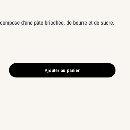
 compose d'une pâte briochée, de beurre et de sucre.
Ajouter au panier
gmenter
ntité
te
cre