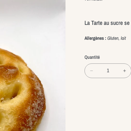
La Tarte au sucre se
Allergènes :
Gluten, lait
Quantité
Réduire
Au
la
la
quantité
qua
de
de
Tarte
Tar
au
au
sucre
su