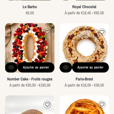
Le Barbu
Royal Chocolat
Prix
€6,00
Prix
À partir de €18,40 - €92,00
habituel
habituel
Number
Paris-
Cake
Brest
-
Fruits
rouges
Ajouter au panier
Ajouter au panier
Number Cake - Fruits rouges
Paris-Brest
Prix
À partir de €30,00 - €150,00
Prix
À partir de €18,00 - €36,00
habituel
habituel
Pain
Flan
au
à
chocolat
la