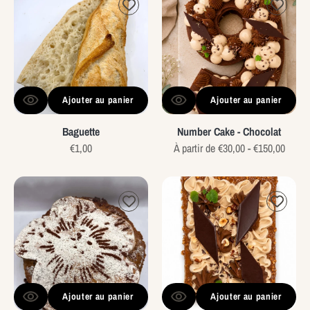
Cake
-
Chocolat
Ajouter au panier
Ajouter au panier
Baguette
Number Cake - Chocolat
Prix
€1,00
Prix
À partir de €30,00 - €150,00
habituel
habituel
Le
Royal
Barbu
Chocolat
Ajouter au panier
Ajouter au panier