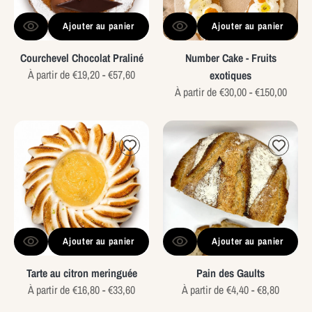
Ajouter au panier
Ajouter au panier
Courchevel Chocolat Praliné
Number Cake - Fruits
Prix
À partir de €19,20 - €57,60
exotiques
habituel
Prix
À partir de €30,00 - €150,00
habituel
Tarte
Pain
au
des
citron
Gaults
meringuée
Ajouter au panier
Ajouter au panier
Tarte au citron meringuée
Pain des Gaults
Prix
À partir de €16,80 - €33,60
Prix
À partir de €4,40 - €8,80
habituel
habituel