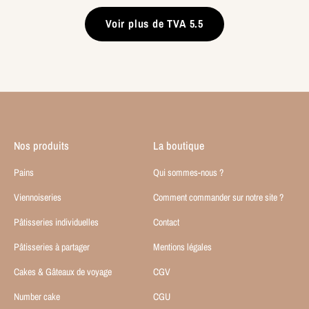
Voir plus de TVA 5.5
Nos produits
La boutique
Pains
Qui sommes-nous ?
Viennoiseries
Comment commander sur notre site ?
Pâtisseries individuelles
Contact
Pâtisseries à partager
Mentions légales
Cakes & Gâteaux de voyage
CGV
Number cake
CGU