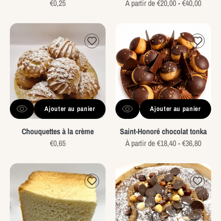
Prix
€0,25
Prix
À partir de €20,00 - €40,00
habituel
habituel
Chouquettes
Saint-
à
Honoré
la
chocolat
crème
tonka
Ajouter au panier
Ajouter au panier
Chouquettes à la crème
Saint-Honoré chocolat tonka
Prix
€0,65
Prix
À partir de €18,40 - €36,80
habituel
habituel
Pain
Moelleux
de
au
mie
chocolat
et
noisettes