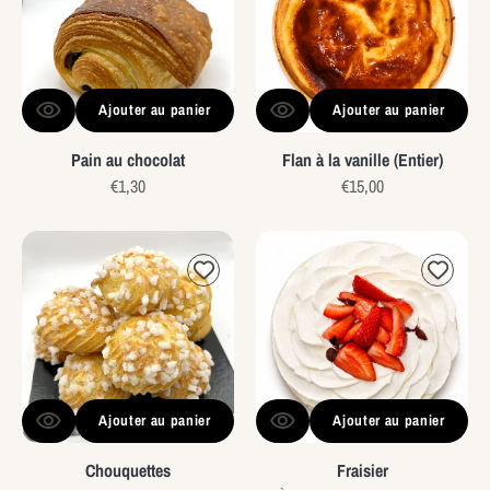
vanille
(Entier)
Ajouter au panier
Ajouter au panier
Pain au chocolat
Flan à la vanille (Entier)
Prix
€1,30
Prix
€15,00
habituel
habituel
Chouquettes
Fraisier
Ajouter au panier
Ajouter au panier
Chouquettes
Fraisier