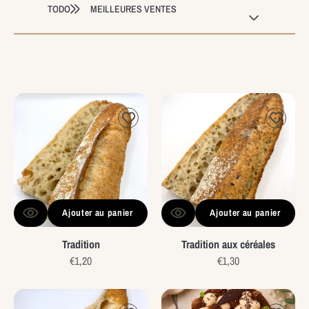
TODO
O
N
Tradition
Tradition
:
aux
céréales
Ajouter au panier
Ajouter au panier
Tradition
Tradition aux céréales
Prix
€1,20
Prix
€1,30
habituel
habituel
Baguette
Number