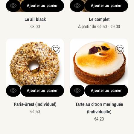
Ajouter au panier
Ajouter au panier
Le all black
Le complet
Prix
€3,00
Prix
À partir de €4,50 - €9,00
habituel
habituel
Paris-
Tarte
Brest
au
(Individuel)
citron
meringuée
(Individuelle)
Ajouter au panier
Ajouter au panier
Paris-Brest (Individuel)
Tarte au citron meringuée
Prix
€4,50
(Individuelle)
habituel
Prix
€4,20
habituel