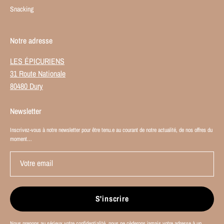
Snacking
Notre adresse
LES ÉPICURIENS
31 Route Nationale
80480 Dury
Newsletter
Inscrivez-vous à notre newsletter pour être tenu.e au courant de notre actualité, de nos offres du
moment…
Votre email
S'inscrire
Nous prenons au sérieux votre confidentialité, nous ne cèderons jamais votre adresse à un