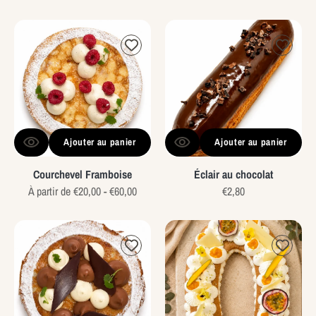
habituel
habituel
Courchevel
Éclair
Framboise
au
chocolat
Ajouter au panier
Ajouter au panier
Courchevel Framboise
Éclair au chocolat
Prix
À partir de €20,00 - €60,00
Prix
€2,80
habituel
habituel
Courchevel
Number
Chocolat
Cake
Praliné
-
Fruits
exotiques