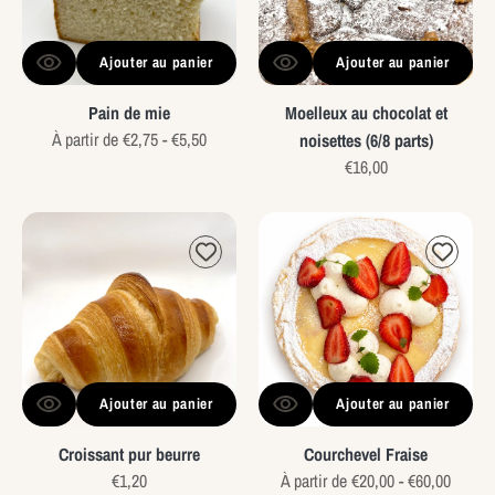
(6/8
parts)
Ajouter au panier
Ajouter au panier
Pain de mie
Moelleux au chocolat et
Prix
À partir de €2,75 - €5,50
noisettes (6/8 parts)
habituel
Prix
€16,00
habituel
Croissant
Courchevel
pur
Fraise
beurre
Ajouter au panier
Ajouter au panier
Croissant pur beurre
Courchevel Fraise
Prix
€1,20
Prix
À partir de €20,00 - €60,00