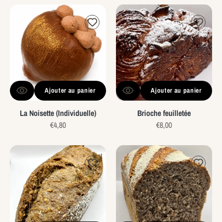
La
Brioche
Noisette
feuilletée
(Individuelle)
Ajouter au panier
Ajouter au panier
La Noisette (Individuelle)
Brioche feuilletée
Prix
€4,80
Prix
€8,00
habituel
habituel
Le
Le
all
complet
black